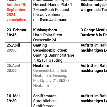
Auf den 19.
Heinrich Hanno-Platz 1
Bücher mitgebr
September
2MannBuch Podcast-
wir gern als Ti
2024
Liveaufzeichnung
verschoben
mit
Sven Jachmann
23. Februar
Kühlungsborn
3 Gänge Menü 
18:45
Hotel Polar-Stern
"Auslese à la P
Ostseealle 24
25.April
Gauting
Auftritt im Ra
20:00
Gemeindebibliothek
nachhaltigen L
Gauting, Bahnhofstraße
7, 82131 Gauting
26.April
Neufahrn
Auftritt im Ra
20:00
Gemeindebibliothek
nachhaltigen L
Neufahn b. Freising,
Marktplatz 21, 85375
Neufahrn
16. Mai
Schifferstadt
Auftritt im Ra
19:30
Stadtbücherei
nachhaltigen L
Schifferstadt,