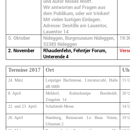
und Autor Moses Wolff.
Wir antworten auf Fragen aus
dem Publikum, oder wir trinken!
Mit vielen lustigen Einlagen.
Adresse: Desitille am Lauentor,
Lauentor 14
5. Oktober
Nideggen, Burgmuseum Nideggen,
19:3
52385 Nideggen
2. November
Rhaudenfehn, Fehntjer Forum,
Vers
Unterende 4
Termine 2017
Ort
Uhr
24. März
Leipziger Buchmesse, Literaturcafé, Halle
15 U
4B 6000
8. April
Meldorf, Kulturkneipe Bornholdt,
20 U
Zingelstr. 14
22. und 23. April
Schafstedt-Messe
14 U
26. April
Hamburg, Restaurant Le Beau Voisin,
19 U
Ulmenstr.2