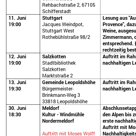
Rehbachstraße 2, 67105
Schifferstadt
11. Juni
Stuttgart
Lesung aus "Aus
19:00
Jacques Weindpot,
Provence", dazu
Stuttgart West
Weine, ausgesu
Rothebühlstraße 98/2
Zimmermann, d
entsprechend.
rechtzeitig best
12. Juni
Salzkotten
Auftritt im Ra
19:00
Stadtbibliothek
nachhaltigen L
Salzkotten
Marktstraße 2
13. Juni
Gemeinde Leopoldshöhe
Auftritt im Ra
19:30
Bürgermeister-
nachhaltigen L
Brinkmann-Weg 3
33818 Leopoldshöhe
30. Juni
Meldorf
Abschlussetap
18:30
Kultur - Windmühle
den Alpen bis z
Nordermeldorf
erste nachhalti
Auftritt mit Mo
Auftritt mit Moses Wolff
Nachhaltigkeit