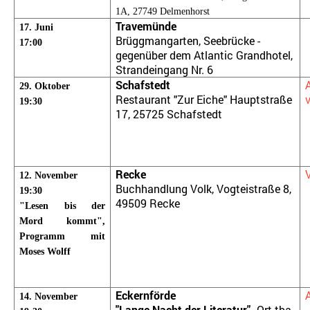
1A, 27749 Delmenhorst
Travemünde
17. Juni
Brüggmangarten, Seebrücke -
17:00
gegenüber dem Atlantic Grandhotel,
Strandeingang Nr. 6
Schafstedt
29. Oktober
Restaurant "Zur Eiche" Hauptstraße
19:30
17, 25725 Schafstedt
Leipziger
Buchmesse, Literatur Halle 4 Stand F100
Recke
12. November
Buchhandlung Volk, Vogteistraße 8,
19:30
49509 Recke
"Lesen bis der
Mord kommt",
Programm mit
Moses Wolff
Eckernförde
14. November
"Lange Nacht der Literatur".
Ort tba