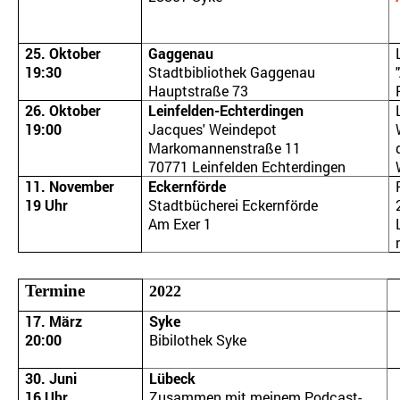
25. Oktober
Gaggenau
19:30
Stadtbibliothek Gaggenau
Hauptstraße 73
26. Oktober
Leinfelden-Echterdingen
19:00
Jacques' Weindepot
Markomannenstraße 11
70771 Leinfelden Echterdingen
11. November
Eckernförde
19 Uhr
Stadtbücherei Eckernförde
Am Exer 1
sungen: "Versuchung à la Provence"
Termine
2022
17. März
Syke
20:00
Bibilothek Syke
30. Juni
Lübeck
16 Uhr
Zusammen mit meinem Podcast-